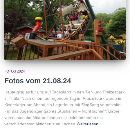
FOTOS 2024
Fotos vom 21.08.24
Heute ging es für uns auf Tagesfahrt in den Tier- und Freizeitpark
in Thüle. Nach einem aufregenden Tag im Freizeitpark wurde im
Kinderlager am Abend ein Lagerfeuer mit SingSang veranstaltet.
Für das Jugendlager gab es „Aushalten – Nicht lachen“. Dabei
versuchten die Mitarbeitenden die Teilnehmenden mit
verschiedensten Aktionen zum Lachen
Weiterlesen