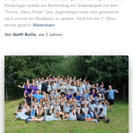
Kinderlager spielte am Nachmittag ein Geländespiel mit dem
Thema „Harry Potter“.Das Jugendlager hatte sich gewünscht
noch einmal ein Musikquiz zu spielen. Auch bei der 2. Disco
wurde getanzt
Weiterlesen
Von
Steffi Bulitz
, vor
2 Jahren