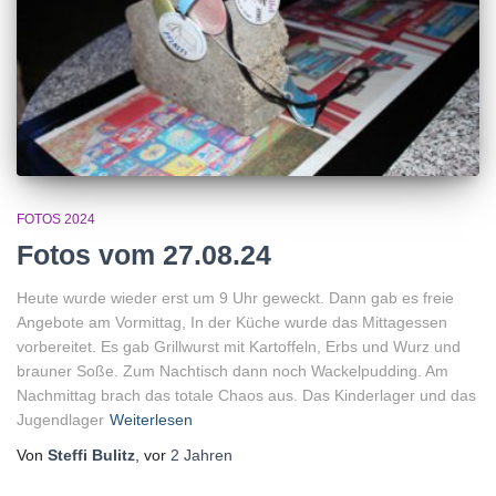
FOTOS 2024
Fotos vom 27.08.24
Heute wurde wieder erst um 9 Uhr geweckt. Dann gab es freie
Angebote am Vormittag, In der Küche wurde das Mittagessen
vorbereitet. Es gab Grillwurst mit Kartoffeln, Erbs und Wurz und
brauner Soße. Zum Nachtisch dann noch Wackelpudding. Am
Nachmittag brach das totale Chaos aus. Das Kinderlager und das
Jugendlager
Weiterlesen
Von
Steffi Bulitz
, vor
2 Jahren