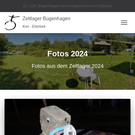
Ev.-Luth. Bugenhagen-Kirchengemeinde Kiel-Ellerbek
Zeltlager Bugenhagen
Kiel - Ellerbek
NAVIG
UMSC
Fotos 2024
Fotos aus dem Zeltlager 2024