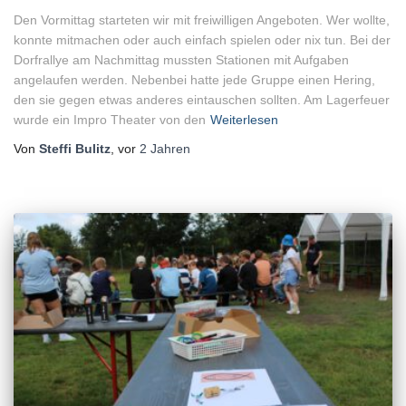
Den Vormittag starteten wir mit freiwilligen Angeboten. Wer wollte,
konnte mitmachen oder auch einfach spielen oder nix tun. Bei der
Dorfrallye am Nachmittag mussten Stationen mit Aufgaben
angelaufen werden. Nebenbei hatte jede Gruppe einen Hering,
den sie gegen etwas anderes eintauschen sollten. Am Lagerfeuer
wurde ein Impro Theater von den
Weiterlesen
Von
Steffi Bulitz
, vor
2 Jahren