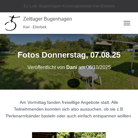
Ev.-Luth. Bugenhagen-Kirchengemeinde Kiel-Ellerbek
Zeltlager Bugenhagen
Kiel - Ellerbek
N
A
V
I
G
Fotos Donnerstag, 07.08.25
A
T
Veröffentlicht von
Dani
am
06/10/2025
I
O
N
U
M
S
Am Vormittag fanden freiwillige Angebote statt. Alle
C
Teilnehmenden konnten sich also aussuchen, ob sie z.B.
H
Perlenarmbänder basteln oder auch einfach entspannen wollten.
A
L
T
E