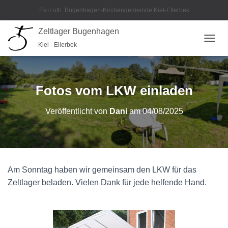
Ev.-Luth. Bugenhagen-Kirchengemeinde Kiel-Ellerbek
Zeltlager Bugenhagen
Kiel - Ellerbek
N
A
V
I
G
Fotos vom LKW einladen
A
T
Veröffentlicht von
Dani
am
04/08/2025
I
O
N
U
M
S
Am Sonntag haben wir gemeinsam den LKW für das
C
H
Zeltlager beladen. Vielen Dank für jede helfende Hand.
A
L
T
E